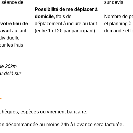
a séance de
sur devis
Possibilité de me déplacer à
domicile
, frais de
Nombre de pe
votre lieu de
déplacement à inclure au tarif
et planning à 
avail
au tarif
(entre 1 et 2€ par participant)
demande et le
dividuelle
ur les frais
 de 20km
u-delà sur
T
chèques, espèces ou virement bancaire.
on décommandée au moins 24h à l’avance sera facturée.