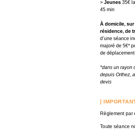
>
Jeunes
35€ l
45 min
À domicile, sur 
résidence, de tr
d’une séance in
majoré de 5€* po
de déplacement
*dans un rayon
depuis Orthez, a
devis
| IMPORTAN
Règlement par 
Toute séance n