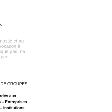
é
.
nostic et au
vocation à
ique pas, ne
 pas.
N DE GROUPES
ordés aux
 – Entreprises
 – Institutions