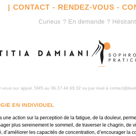
| CONTACT - RENDEZ-VOUS - CO
Curieux ? En demande ? Hésitant 
z-vous sur appel, SMS au 06.37.44.69.32 ou par mail à contact@laet
GIE EN INDIVIDUEL
 une action sur la perception de la fatigue, de la douleur, perme
isager plus sereinement le sommeil, de traverser le chagrin, de v
té, d’améliorer les capacités de concentration, d’encourager la c