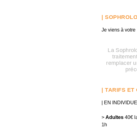
| SOPHROLO
Je viens à votre
La Sophrolo
traitemen
remplacer u
préc
| TARIFS ET
| EN INDIVIDU
>
Adultes
40€ l
1h