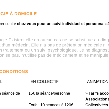
GIE À DOMICILE
 rencontre
chez vous pour un suivi individuel et personnalis
gie Existentielle en aucun cas ne se substitue au diag
t d’un médecin. Elle n’a pas de prétention médicale ni 
n traitement ou un suivi psychologique. Je ne diagnost
onise pas, n’utilise pas de médicament et ne manipule
 CONDITIONS​
EL
| EN COLLECTIF
| ANIMATIO
a séance de
15€ la séance/personne
>
Tarifs acc
Associations
Forfait 10 séances à 120€
Collectivités