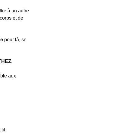
tre à un autre
corps et de
le
pour là, se
THEZ
.
ible aux
if.