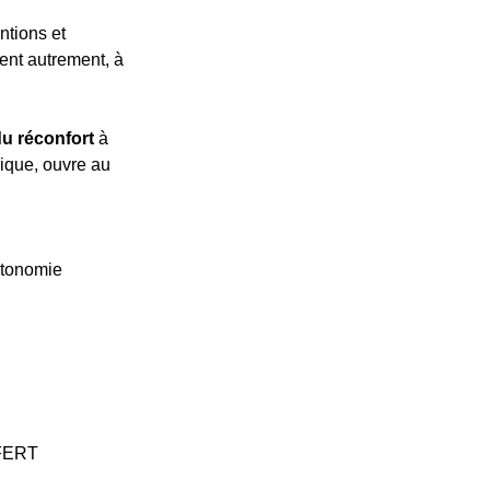
ntions et
ment autrement, à
du réconfort
à
hique, ouvre au
utonomie
FFERT