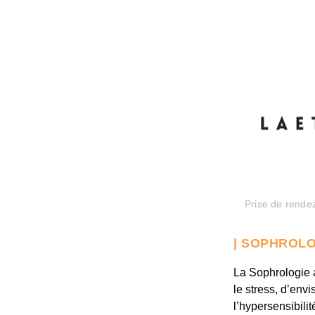
Prise de rende
| SOPHROLO
La Sophrologie a
le stress, d’env
l’hypersensibili