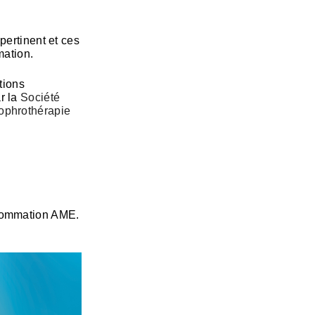
pertinent et ces
mation.
tions
r la
Société
Sophrothérapie
nsommation AME.