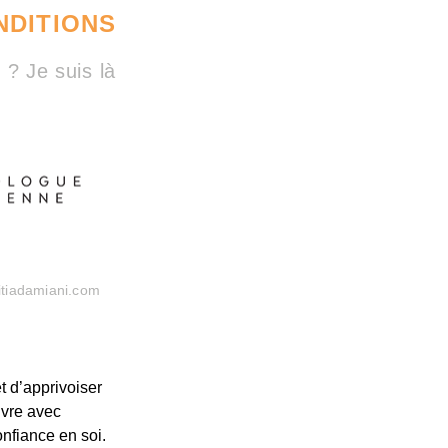
NDITIONS
? Je suis là
itiadamiani.com
t d’apprivoiser
ivre avec
onfiance en soi.